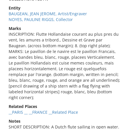
Entity
BAUGEAN, JEAN JEROME, Artist/Engraver
NOYES, PAULINE RIGGS, Collector
Marks
INSCRIPTION: Flutte Hollandaise courant au plus pres du
vent, les amures a tribord., Dessine et Grave par
Baugean. (across bottom margin); 8. (top right plate);
MARKS: Le pavillon de le navire est le pavillon Francais,
avec bandes bleu, blanc, rouge, placees Verticalement.
Le pavillon Hollandais est cuise memes couleurs, mais
placees horizontalement. Le rouge est quelquefois
remplace par l'orange. (bottom margin, written in pencil;
bleu, blanc, rouge, rouge, and orange are all underlined);
[pencil drawing of a ship stern with a flag flying with
labeled horizontal stripes] rouge, blanc, bleu (bottom
right corner);
Related Places
__PARIS __ __FRANCE __Related Place
Notes
SHORT DESCRIPTION: A Dutch flute sailing in open water.