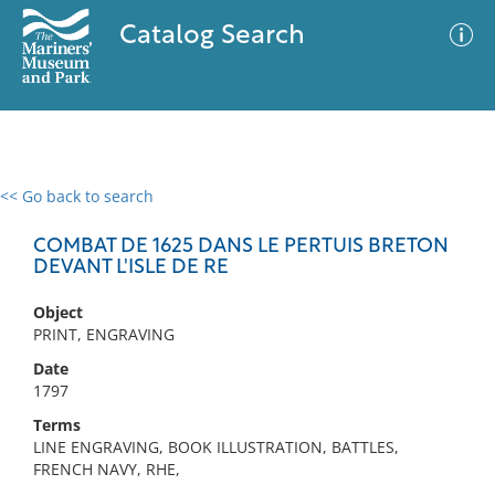
Catalog Search
<< Go back to search
0 results
Advanced Search
Filter
COMBAT DE 1625 DANS LE PERTUIS BRETON
DEVANT L'ISLE DE RE
Object
No results meet your criteria
PRINT, ENGRAVING
Date
1797
Terms
LINE ENGRAVING, BOOK ILLUSTRATION, BATTLES,
FRENCH NAVY, RHE,