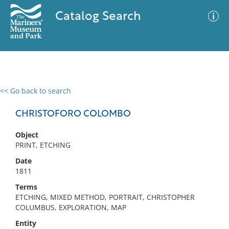
Catalog Search
<< Go back to search
0 results
Advanced Search
Filter
CHRISTOFORO COLOMBO
Object
PRINT, ETCHING
No results meet your criteria
Date
1811
Terms
ETCHING, MIXED METHOD, PORTRAIT, CHRISTOPHER
COLUMBUS, EXPLORATION, MAP
Entity