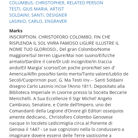
COLUMBUS, CHRISTOPHER, RELATED PERSON
TESTI, GIUS MARIA, ARTIST
SOLDAINI, SANTI, DESIGNER
LASINIO, CARLO, ENGRAVER
Marks
INSCRIPTION: CHRISTOFORO COLOMBO, FIN CHE
RISPLENDA IL SOL VIVRA FAMOSO LIGURE ILLUSTRE IL
NOME TUO GLORIOSO., Del gran Colombo/Nome
maggiore/Sul terren Ligure/Mai non suono/Eifu’che
armato/Dardire il core/Di Lidi incognitie/In traccia
ando/Eil Margia’ scorso/Con poche prore/Nel sen d’
America/Alfin poso/No tanto merto/Tanto valore/Loblio de
Secoli/Cuoprirnon puo’, G. Ma Testi inv.-- Santi Soldaini
disegno Carlo Lasinio incise l’Anno 1811, Depositato alla
Biblioteca Imperiale in Livorne presso la Societa Beccarie
Menichelli. A Sua Eccellenze Il Sigr Michel’ Angelo
Cambiaso, Senatore, e Conte dell’Impero, uno dei
Comandanti della Legione d’Onore gli Editori ossequios
amente dedicano., Christoforo Colombo Genovese
nacque in locoleto Ledicimiglia circa al Ponente di
Genova il 1447 - Le sue cognizioni nella lo condussero a
imaginare dovere esservi delle Terre vastissime a