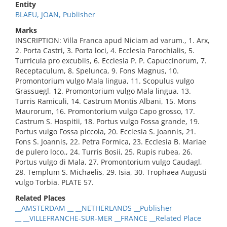
Entity
BLAEU, JOAN, Publisher
Marks
INSCRIPTION: Villa Franca apud Niciam ad varum., 1. Arx,
2. Porta Castri, 3. Porta loci, 4. Ecclesia Parochialis, 5.
Turricula pro excubiis, 6. Ecclesia P. P. Capuccinorum, 7.
Receptaculum, 8. Spelunca, 9. Fons Magnus, 10.
Promontorium vulgo Mala lingua, 11. Scopulus vulgo
Grassuegl, 12. Promontorium vulgo Mala lingua, 13.
Turris Ramiculi, 14. Castrum Montis Albani, 15. Mons
Maurorum, 16. Promontorium vulgo Capo grosso, 17.
Castrum S. Hospitii, 18. Portus vulgo Fossa grande, 19.
Portus vulgo Fossa piccola, 20. Ecclesia S. Joannis, 21.
Fons S. Joannis, 22. Petra Formica, 23. Ecclesia B. Mariae
de pulero loco., 24. Turris Bosii, 25. Rupis rubea, 26.
Portus vulgo di Mala, 27. Promontorium vulgo Caudagl,
28. Templum S. Michaelis, 29. Isia, 30. Trophaea Augusti
vulgo Torbia. PLATE 57.
Related Places
__AMSTERDAM __ __NETHERLANDS __Publisher
__ __VILLEFRANCHE-SUR-MER __FRANCE __Related Place