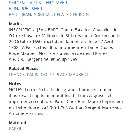
SERGENT, ARTIST, ENGRAVER
BLIN, PUBLISHER
BART, JEAN, ADMIRAL, RELATED PERSON
Marks
INSCRIPTION: JEAN BART, Chef d'Escadre, Chavalier de
l'Ordre Royal ez Militaire de St.Louis; ne a Dunkerque le
20 Octobre 1650; mort dana la meme ville le 27 Avril
1702., A Paris, chez Blin, Imprimeur en Taille-Douce,
Place Maubert No. 17 Vis-a-vis la rue des 3 Portes,
A.P.D.R., Sergent del et Sculp 1789
Related Places
FRANCE, PARIS, NO. 17 PLACE MAUBERT
Notes
NOTES: From: Portraits des grands hommes, femmes
illustres, et sujets mémorables de France: gravés et
imprimér en couleurs, Paris, Chez Blin, Maitre Imprimeur
en Taille-douce, ca1786-1792. Author: Sergent-Marceau,
Antoine Francois.
Material
PAPER