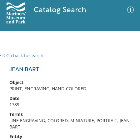
Catalog Search
<< Go back to search
0 results
Advanced Search
Filter
JEAN BART
Object
PRINT, ENGRAVING, HAND-COLORED
No results meet your criteria
Date
1789
Terms
LINE ENGRAVING, COLORED, MINIATURE, PORTRAIT, JEAN
BART
Entity