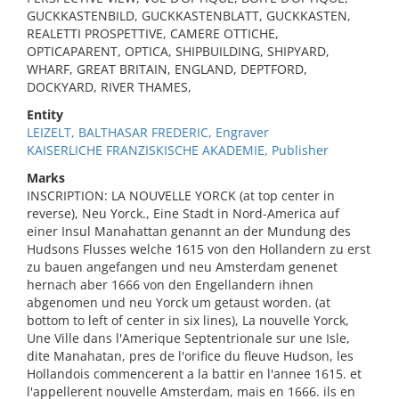
GUCKKASTENBILD, GUCKKASTENBLATT, GUCKKASTEN,
REALETTI PROSPETTIVE, CAMERE OTTICHE,
OPTICAPARENT, OPTICA, SHIPBUILDING, SHIPYARD,
WHARF, GREAT BRITAIN, ENGLAND, DEPTFORD,
DOCKYARD, RIVER THAMES,
Entity
LEIZELT, BALTHASAR FREDERIC, Engraver
KAISERLICHE FRANZISKISCHE AKADEMIE, Publisher
Marks
INSCRIPTION: LA NOUVELLE YORCK (at top center in
reverse), Neu Yorck., Eine Stadt in Nord-America auf
einer Insul Manahattan genannt an der Mundung des
Hudsons Flusses welche 1615 von den Hollandern zu erst
zu bauen angefangen und neu Amsterdam genenet
hernach aber 1666 von den Engellandern ihnen
abgenomen und neu Yorck um getaust worden. (at
bottom to left of center in six lines), La nouvelle Yorck,
Une Ville dans l'Amerique Septentrionale sur une Isle,
dite Manahatan, pres de l'orifice du fleuve Hudson, les
Hollandois commencerent a la battir en l'annee 1615. et
l'appellerent nouvelle Amsterdam, mais en 1666. ils en