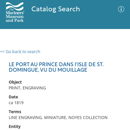
Catalog Search
<< Go back to search
0 results
Advanced Search
Filter
LE PORT AU PRINCE DANS I'ISLE DE ST.
DOMINGUE, VU DU MOUILLAGE
Object
No results meet your criteria
PRINT, ENGRAVING
Date
ca 1819
Terms
LINE ENGRAVING, MINIATURE, NOYES COLLECTION
Entity