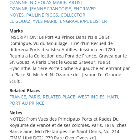
OZANNE, NICHOLAS MARIE, ARTIST
OZANNE, JEANNE FRANCOISE, ENGRAVER
NOYES, PAULINE RIGGS, COLLECTOR
LE GOUAZ, YVES MARIE, ENGRAVER/PUBLISHER
Marks
INSCRIPTION: Le Port Au Prince Dans I'Isle De St.
Domingue, Vu du Mouillage, Tire' d'un Recueil de
differena Ports dea Islea Antilles dessinea en 1780.
Reunia a la Collection dea Pora de France, Gravea par le
Sr. Gouaz, A Paris Chez le Gouaz Graveur, rue St.
Hyacinthe, la 1ere Porte Cochere a gauche en entrant par
la Place St. Michel. N. Ozanne del. Jeanne Fe. Ozanne
sculp.
Related Places
FRANCE, PARIS; RELATED PLACE: WEST INDIES, HAITI,
PORT AU PRINCE
Notes
NOTES: From Vues des Principaux Ports et Rades Du
Royaume de France et de ses colonies, Paris, 1819. chez
Bance aine, Md d'Estampes rue Saint-Denis, No. 214.
[TMM Lib# DC21.P79 Rare Over Oversize].