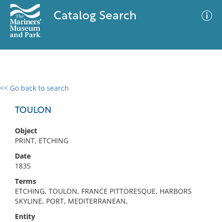
Catalog Search
<< Go back to search
0 results
Advanced Search
Filter
TOULON
Object
PRINT, ETCHING
No results meet your criteria
Date
1835
Terms
ETCHING, TOULON, FRANCE PITTORESQUE, HARBORS
SKYLINE, PORT, MEDITERRANEAN,
Entity