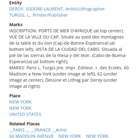
Entity
DEROY, ISIDORE-LAURENT, Artist/Lithographer
TURGIS, L., Printer/Publisher
Marks
INSCRIPTION: PORTS DE MER D'AFRIQUE (at top center),
VUE DE LA VILLE DU CAP, Située au pied des montagnes
de la table et du lion (Cap-de-Bonne-Espérance) (at
bottom left), VISTA DE LA CIUDAD DEL CABO, Situada al
pié de las sierras de la mesa y del leon. (Cabo-de-Buena-
Esperanza) (at bottom right);
MARKS: Paris L. Turgis Jne. Impr. Editeur, r. des Ecoles, 60
Madison a New York (under image at left), 62 (under
image at center), Dessine et Lithog par Deroy (under
image at right);
Place
NEW YORK
NEW YORK
UNITED STATES
Related Places
__PARIS __ __FRANCE __Artist
60 MADISON AVENUE __NEW YORK __NEW YORK