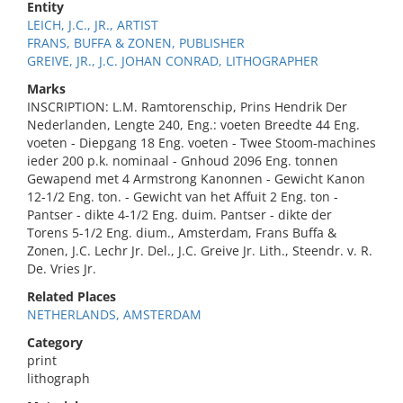
Entity
LEICH, J.C., JR., ARTIST
FRANS, BUFFA & ZONEN, PUBLISHER
GREIVE, JR., J.C. JOHAN CONRAD, LITHOGRAPHER
Marks
INSCRIPTION: L.M. Ramtorenschip, Prins Hendrik Der
Nederlanden, Lengte 240, Eng.: voeten Breedte 44 Eng.
voeten - Diepgang 18 Eng. voeten - Twee Stoom-machines
ieder 200 p.k. nominaal - Gnhoud 2096 Eng. tonnen
Gewapend met 4 Armstrong Kanonnen - Gewicht Kanon
12-1/2 Eng. ton. - Gewicht van het Affuit 2 Eng. ton -
Pantser - dikte 4-1/2 Eng. duim. Pantser - dikte der
Torens 5-1/2 Eng. dium., Amsterdam, Frans Buffa &
Zonen, J.C. Lechr Jr. Del., J.C. Greive Jr. Lith., Steendr. v. R.
De. Vries Jr.
Related Places
NETHERLANDS, AMSTERDAM
Category
print
lithograph