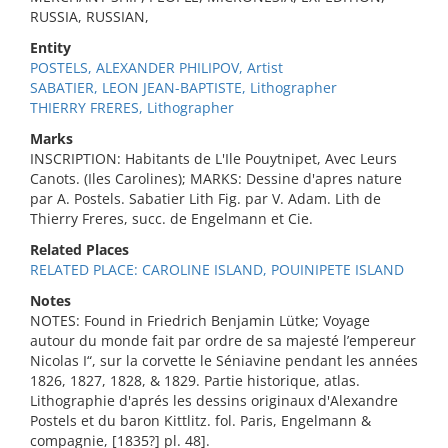
RUSSIA, RUSSIAN,
Entity
POSTELS, ALEXANDER PHILIPOV, Artist
SABATIER, LEON JEAN-BAPTISTE, Lithographer
THIERRY FRERES, Lithographer
Marks
INSCRIPTION: Habitants de L'Ile Pouytnipet, Avec Leurs
Canots. (Iles Carolines); MARKS: Dessine d'apres nature
par A. Postels. Sabatier Lith Fig. par V. Adam. Lith de
Thierry Freres, succ. de Engelmann et Cie.
Related Places
RELATED PLACE: CAROLINE ISLAND, POUINIPETE ISLAND
Notes
NOTES: Found in Friedrich Benjamin Lütke; Voyage
autour du monde fait par ordre de sa majesté l’empereur
Nicolas I“, sur la corvette le Séniavine pendant les années
1826, 1827, 1828, & 1829. Partie historique, atlas.
Lithographie d'aprés les dessins originaux d'Alexandre
Postels et du baron Kittlitz. fol. Paris, Engelmann &
compagnie, [1835?] pl. 48].