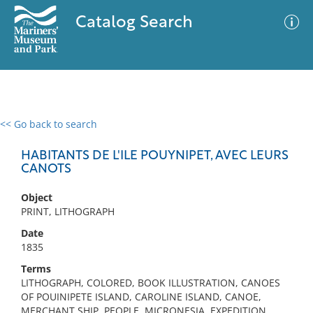
Catalog Search
<< Go back to search
0 results
Advanced Search
Filter
HABITANTS DE L'ILE POUYNIPET, AVEC LEURS
CANOTS
Object
No results meet your criteria
PRINT, LITHOGRAPH
Date
1835
Terms
LITHOGRAPH, COLORED, BOOK ILLUSTRATION, CANOES
OF POUINIPETE ISLAND, CAROLINE ISLAND, CANOE,
MERCHANT SHIP, PEOPLE, MICRONESIA, EXPEDITION,