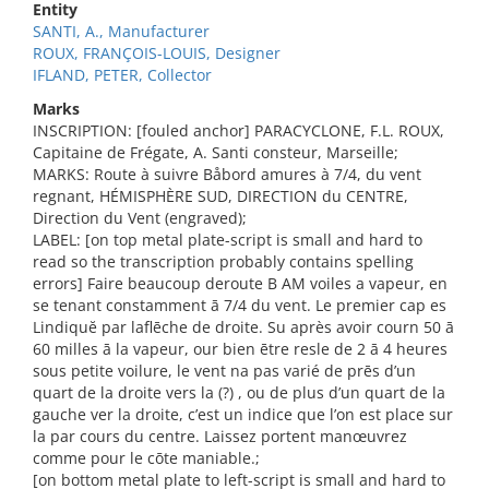
Entity
SANTI, A., Manufacturer
ROUX, FRANÇOIS-LOUIS, Designer
IFLAND, PETER, Collector
Marks
INSCRIPTION: [fouled anchor] PARACYCLONE, F.L. ROUX,
Capitaine de Frégate, A. Santi consteur, Marseille;
MARKS: Route à suivre Båbord amures à 7/4, du vent
regnant, HÉMISPHÈRE SUD, DIRECTION du CENTRE,
Direction du Vent (engraved);
LABEL: [on top metal plate-script is small and hard to
read so the transcription probably contains spelling
errors] Faire beaucoup deroute B AM voiles a vapeur, en
se tenant constamment ā 7/4 du vent. Le premier cap es
Lindiquĕ par laflēche de droite. Su après avoir courn 50 ā
60 milles ā la vapeur, our bien ētre resle de 2 ā 4 heures
sous petite voilure, le vent na pas varié de prēs d’un
quart de la droite vers la (?) , ou de plus d’un quart de la
gauche ver la droite, c’est un indice que l’on est place sur
la par cours du centre. Laissez portent manœuvrez
comme pour le cōte maniable.;
[on bottom metal plate to left-script is small and hard to