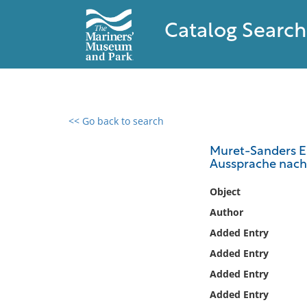
Catalog Search
<< Go back to search
0 results found
Muret-Sanders E
Aussprache nach
Filter by
Object
Catalog
Author
Archives
Added Entry
Collections
Added Entry
Collections NOAA
Library
Added Entry
Added Entry