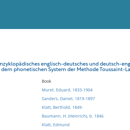
View
Full List
nzyklopädisches englisch-deutsches und deutsch-eng
 dem phonetischen System der Methode Toussaint-La
No results meet your criter
Book
Muret, Eduard, 1833-1904
Sanders, Daniel, 1819-1897
Klatt, Berthold, 1849-
Baumann, H. (Heinrich), b. 1846
Klatt, Edmund