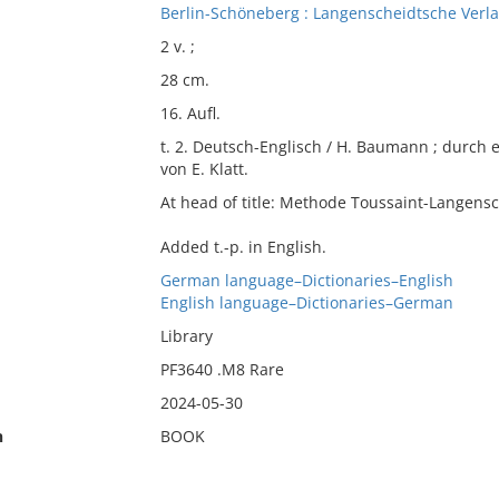
Berlin-Schöneberg : Langenscheidtsche Verl
2 v. ;
28 cm.
16. Aufl.
t. 2. Deutsch-Englisch / H. Baumann ; durch e
von E. Klatt.
At head of title: Methode Toussaint-Langensc
Added t.-p. in English.
German language–Dictionaries–English
English language–Dictionaries–German
Library
PF3640 .M8 Rare
2024-05-30
n
BOOK