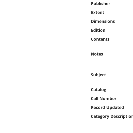
Publisher
Online Media
Extent
Object
Dimensions
Edition
Language
Contents
Places
Notes
Date
Subject
Exhibit
Catalog
Call Number
Record Updated
Category Descriptio