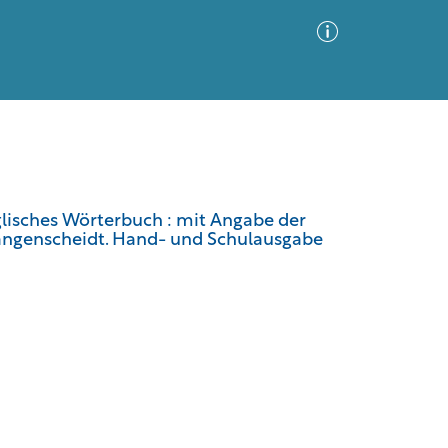
Advanced Search
Sort by
Images Only
lisches Wörterbuch : mit Angabe der
ngenscheidt. Hand- und Schulausgabe
ia