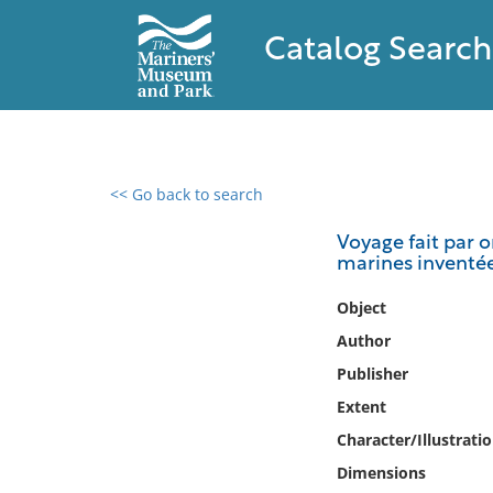
Catalog Search
<< Go back to search
0 results found
Voyage fait par o
marines inventées
Filter by
Object
Catalog
Author
Archives
Publisher
Collections
Extent
Collections NOAA
Library
Character/Illustrati
Dimensions