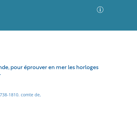
Advanced Search
Sort by
Images Only
monde, pour éprouver en mer les horloges
.
ia
 1738-1810. comte de,