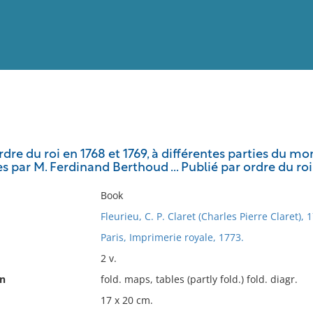
View
Full List
rdre du roi en 1768 et 1769, à différentes parties du 
 par M. Ferdinand Berthoud ... Publié par ordre du roi
No results meet your criter
Book
Fleurieu, C. P. Claret (Charles Pierre Claret),
Paris, Imprimerie royale, 1773.
2 v.
on
fold. maps, tables (partly fold.) fold. diagr.
17 x 20 cm.