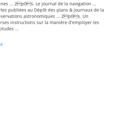
nes ... 2p0s. Le journal de la navigation ...
rtes publiées au Dépôt des plans & journaux de la
observations astronomiques ... 2p0s. Un
ses instructions sur la manière d'employer les
tudes ...
ne