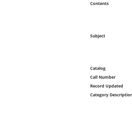
Contents
Online Media
Object
Language
Subject
Places
Date
Catalog
Call Number
Exhibit
Record Updated
Category Descriptio