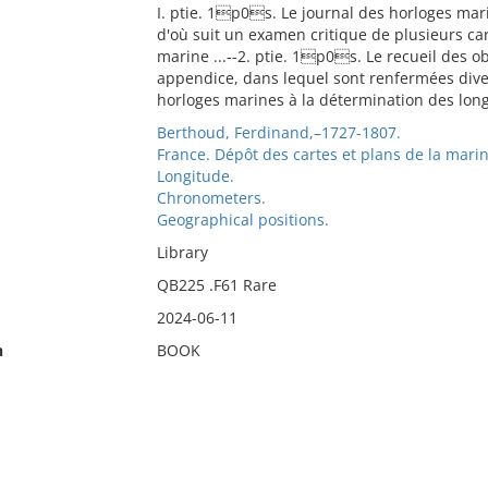
I. ptie. 1p0s. Le journal des horloges mari
d'où suit un examen critique de plusieurs ca
marine ...--2. ptie. 1p0s. Le recueil des 
appendice, dans lequel sont renfermées diver
horloges marines à la détermination des longi
Berthoud, Ferdinand,–1727-1807.
France. Dépôt des cartes et plans de la mari
Longitude.
Chronometers.
Geographical positions.
Library
QB225 .F61 Rare
2024-06-11
n
BOOK