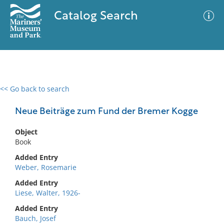
Catalog Search
<< Go back to search
0 results
Advanced Search
Filter
Neue Beiträge zum Fund der Bremer Kogge
Object
Book
No results meet your criteria
Added Entry
Weber, Rosemarie
Added Entry
Liese, Walter, 1926-
Added Entry
Bauch, Josef