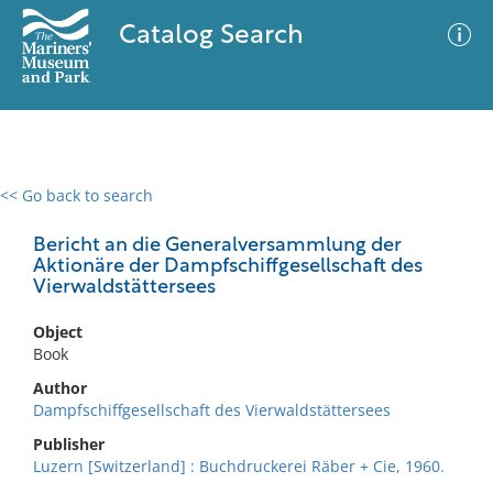
Catalog Search
<< Go back to search
0 results
Advanced Search
Filter
Bericht an die Generalversammlung der
Aktionäre der Dampfschiffgesellschaft des
Vierwaldstättersees
No results meet your criteria
Object
Book
Author
Dampfschiffgesellschaft des Vierwaldstättersees
Publisher
Luzern [Switzerland] : Buchdruckerei Räber + Cie, 1960.