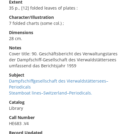
Extent
35 p., [12] folded leaves of plates :
Character/Illustration
7 folded charts (some col.) ;
Dimensions
28 cm.
Notes
Cover title: 90. Geschäftsbericht des Verwaltungstares
der Dampfschiff-Gesellschaft des Vierwaldstättersees
umfassend das Berichtsjahr 1959
Subject
Dampfschiffgesellschaft des Vierwaldstättersees–
Periodicals
Steamboat lines–Switzerland–Periodicals.
Catalog
Library
Call Number
HE683 .V4
Record Updated