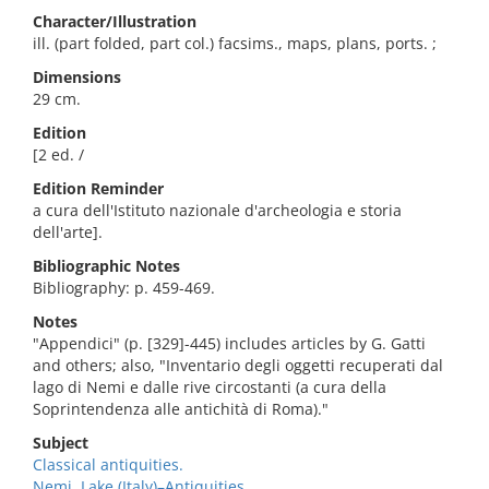
Character/Illustration
ill. (part folded, part col.) facsims., maps, plans, ports. ;
Dimensions
29 cm.
Edition
[2 ed. /
Edition Reminder
a cura dell'Istituto nazionale d'archeologia e storia
dell'arte].
Bibliographic Notes
Bibliography: p. 459-469.
Notes
"Appendici" (p. [329]-445) includes articles by G. Gatti
and others; also, "Inventario degli oggetti recuperati dal
lago di Nemi e dalle rive circostanti (a cura della
Soprintendenza alle antichità di Roma)."
Subject
Classical antiquities.
Nemi, Lake (Italy)–Antiquities.