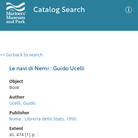
Catalog Search
<< Go back to search
0 results
Advanced Search
Filter
Le navi di Nemi : Guido Ucelli
Object
Book
No results meet your criteria
Author
Ucelli, Guido
Publisher
Roma : Libreria dello Stato, 1950.
Extent
xii, 474 [1] p. :