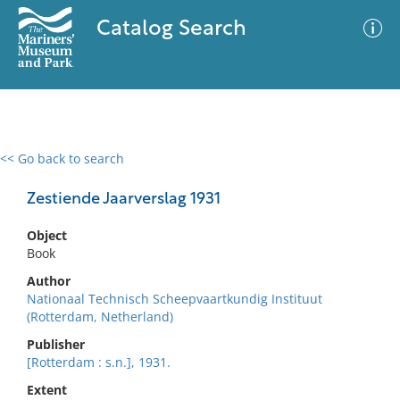
Catalog Search
<< Go back to search
0 results
Advanced Search
Filter
Zestiende Jaarverslag 1931
Object
Book
No results meet your criteria
Author
Nationaal Technisch Scheepvaartkundig Instituut
(Rotterdam, Netherland)
Publisher
[Rotterdam : s.n.], 1931.
Extent