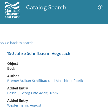
Catalog Search
<< Go back to search
0 results
Advanced Search
Filter
150 Jahre Schiffbau in Vegesack
Object
Book
No results meet your criteria
Author
Bremer Vulkan Schiffbau und Maschinenfabrik
Added Entry
Bessell, Georg Otto Adolf, 1891-
Added Entry
Westermann, August