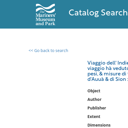
Catalog Search
<< Go back to search
0 results found
Viaggio dell' Ind
viaggio hà veduto 
Filter by
pesi, & misure di 
d'Auuà & di Sion 
Catalog
Object
Archives
Collections
Author
Collections NOAA
Publisher
Library
Extent
Dimensions