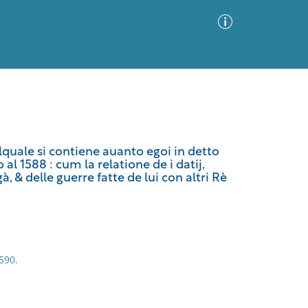
Advanced Search
Sort by
Images Only
elquale si contiene auanto egoi in detto
 al 1588 : cum la relatione de i datij,
ia
à, & delle guerre fatte de lui con altri Rè
590.