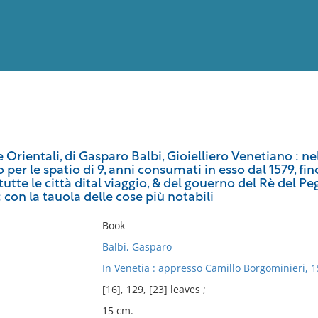
View
Full List
ie Orientali, di Gasparo Balbi, Gioielliero Venetiano : n
per le spatio di 9, anni consumati in esso dal 1579, fino
No results meet your criter
tutte le città dital viaggio, & del gouerno del Rè del Peg
: con la tauola delle cose più notabili
Book
Balbi, Gasparo
In Venetia : appresso Camillo Borgominieri, 1
[16], 129, [23] leaves ;
15 cm.