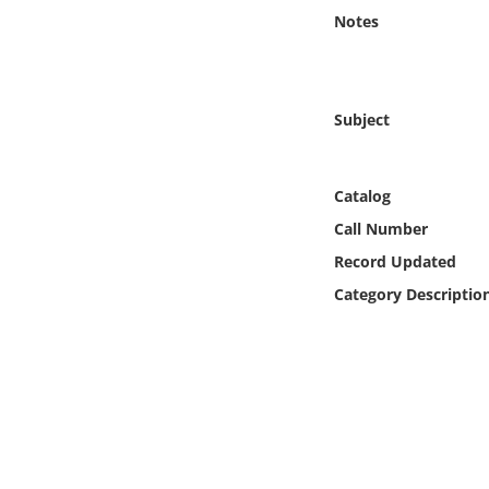
Online Media
Notes
Object
Subject
Language
Places
Catalog
Call Number
Date
Record Updated
Category Descriptio
Exhibit