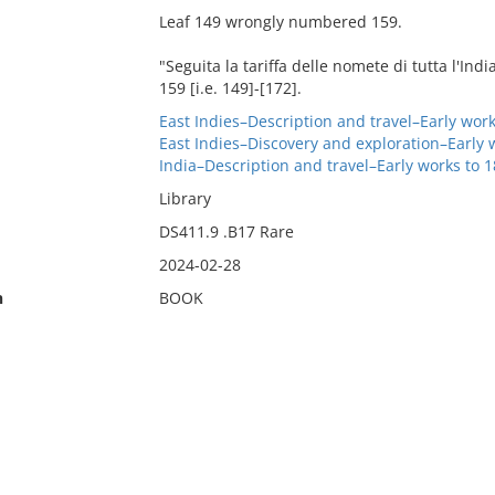
Leaf 149 wrongly numbered 159.
"Seguita la tariffa delle nomete di tutta l'Ind
159 [i.e. 149]-[172].
East Indies–Description and travel–Early work
East Indies–Discovery and exploration–Early 
India–Description and travel–Early works to 
Library
DS411.9 .B17 Rare
2024-02-28
n
BOOK