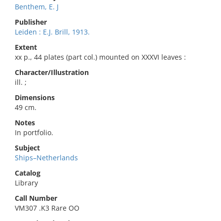
Benthem, E. J
Publisher
Leiden : E.J. Brill, 1913.
Extent
xx p., 44 plates (part col.) mounted on XXXVI leaves :
Character/Illustration
ill. ;
Dimensions
49 cm.
Notes
In portfolio.
Subject
Ships–Netherlands
Catalog
Library
Call Number
VM307 .K3 Rare OO