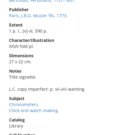
Berthoud, Ferdinand, 1727-1807
Publisher
Paris, J.B.G. Musier fils, 1773.
Extent
1 p. l., [v]-xl, 590 p.
Character/Illustration
XXVII fold pl.
Dimensions
27 x 22 cm.
Notes
Title vignette.
L.C. copy imperfect: p. vii-viii wanting.
Subject
Chronometers.
Clock and watch making.
Catalog
Library