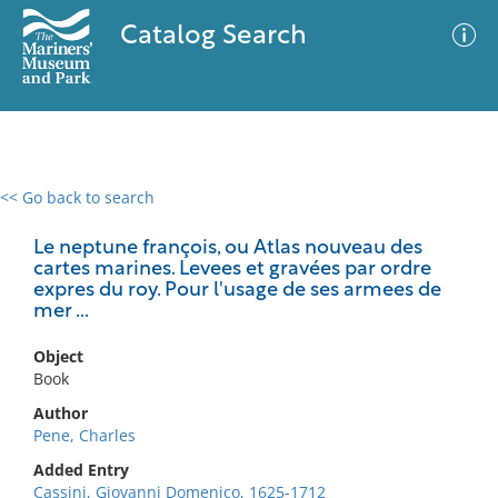
Catalog Search
<< Go back to search
0 results
Advanced Search
Filter
Le neptune françois, ou Atlas nouveau des
cartes marines. Levees et gravées par ordre
expres du roy. Pour l'usage de ses armees de
mer ...
No results meet your criteria
Object
Book
Author
Pene, Charles
Added Entry
Cassini, Giovanni Domenico, 1625-1712