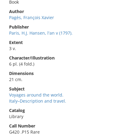
Book
Author
Pagès, François Xavier
Publisher
Paris, H.J. Hansen, l'an v (1797).
Extent
3 v.
Character/Illustration
6 pl. (4 fold.)
Dimensions
21 cm.
Subject
Voyages around the world.
Italy–Description and travel.
Catalog
Library
Call Number
G420 .P15 Rare