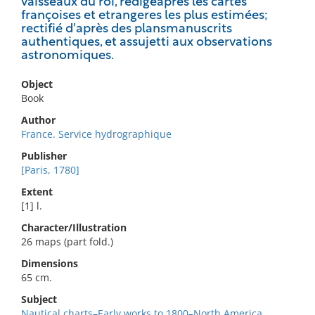
vaisseaux du roi, rédigéaprès les cartes
françoises et etrangeres les plus estimées;
rectifié d'après des plansmanuscrits
authentiques, et assujetti aux observations
astronomiques.
Object
Book
Author
France. Service hydrographique
Publisher
[Paris, 1780]
Extent
[1] l.
Character/Illustration
26 maps (part fold.)
Dimensions
65 cm.
Subject
Nautical charts–Early works to 1800–North America