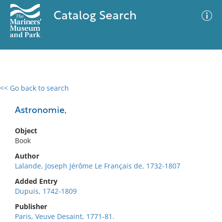
Catalog Search
<< Go back to search
0 results
Advanced Search
Filter
Astronomie,
Object
Book
No results meet your criteria
Author
Lalande, Joseph Jérôme Le Français de, 1732-1807
Added Entry
Dupuis, 1742-1809
Publisher
Paris, Veuve Desaint, 1771-81.