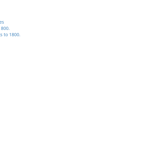
es
1800.
s to 1800.