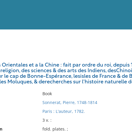
View
Full List
Orientales et a la Chine : fait par ordre du roi, depuis 
eligion, des sciences & des arts des Indiens, desChino
No results meet your criter
r le cap de Bonne-Espérance, lesisles de France & de B
 les Moluques, & derecherches sur l'histoire naturelle d
Book
Sonnerat, Pierre, 1748-1814
Paris : L'auteur, 1782.
3 v. :
on
fold. plates. ;