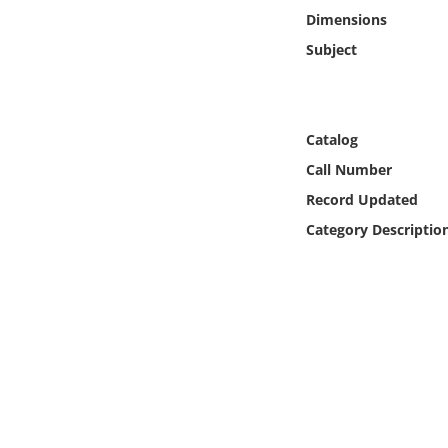
Online Media
Dimensions
Subject
Object
Language
Catalog
Call Number
Places
Record Updated
Date
Category Descriptio
Exhibit