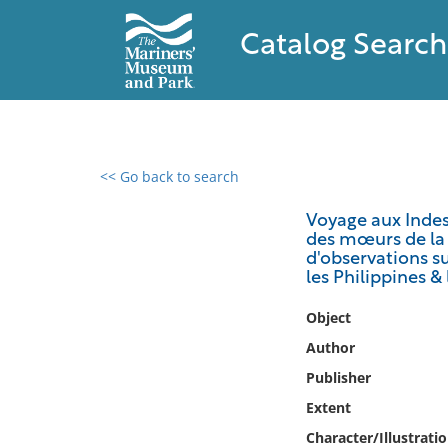
Catalog Search
<< Go back to search
0 results found
Voyage aux Indes 
des mœurs de la r
Filter by
d'observations su
les Philippines &
Catalog
Object
Archives
Collections
Author
Collections NOAA
Publisher
Library
Extent
Character/Illustrati