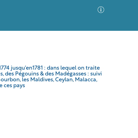
Advanced Search
Sort by
Images Only
1774 jusqu'en1781 : dans lequel on traite
is, des Pégouins & des Madégasses : suivi
ia
ourbon, les Maldives, Ceylan, Malacca,
e ces pays