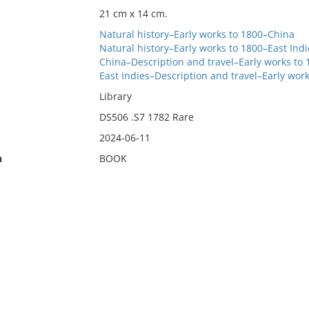
21 cm x 14 cm.
Natural history–Early works to 1800–China
Natural history–Early works to 1800–East Indi
China–Description and travel–Early works to 
East Indies–Description and travel–Early work
Library
DS506 .S7 1782 Rare
2024-06-11
n
BOOK