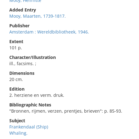
Mooy, Henriìtte
Added Entry
Mooy, Maarten, 1739-1817.
Publisher
Amsterdam : Wereldbibliotheek, 1946.
Extent
101 p.
Character/Illustration
ill., facsims. ;
Dimensions
20 cm.
Edition
2. herziene en verm. druk.
Bibliographic Notes
"Bronnen, rijmen, verzen, prentjes, brieven": p. 85-93.
Subject
Frankendaal (Ship)
Whaling.