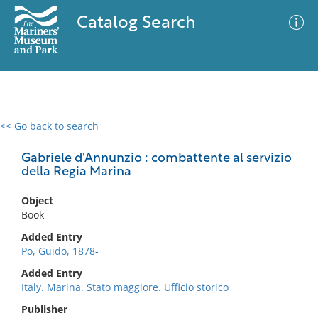
Catalog Search
<< Go back to search
0 results
Advanced Search
Filter
Gabriele d'Annunzio : combattente al servizio
della Regia Marina
Object
No results meet your criteria
Book
Added Entry
Po, Guido, 1878-
Added Entry
Italy. Marina. Stato maggiore. Ufficio storico
Publisher