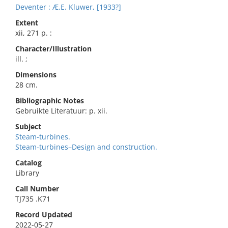
Deventer : Æ.E. Kluwer, [1933?]
Extent
xii, 271 p. :
Character/Illustration
ill. ;
Dimensions
28 cm.
Bibliographic Notes
Gebruikte Literatuur: p. xii.
Subject
Steam-turbines.
Steam-turbines–Design and construction.
Catalog
Library
Call Number
TJ735 .K71
Record Updated
2022-05-27