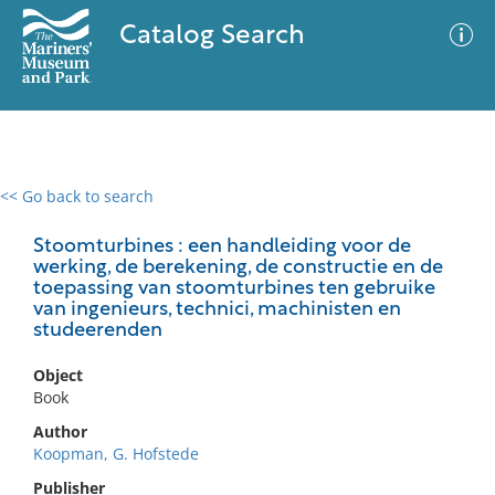
Catalog Search
<< Go back to search
0 results
Advanced Search
Filter
Stoomturbines : een handleiding voor de
werking, de berekening, de constructie en de
toepassing van stoomturbines ten gebruike
van ingenieurs, technici, machinisten en
studeerenden
No results meet your criteria
Object
Book
Author
Koopman, G. Hofstede
Publisher