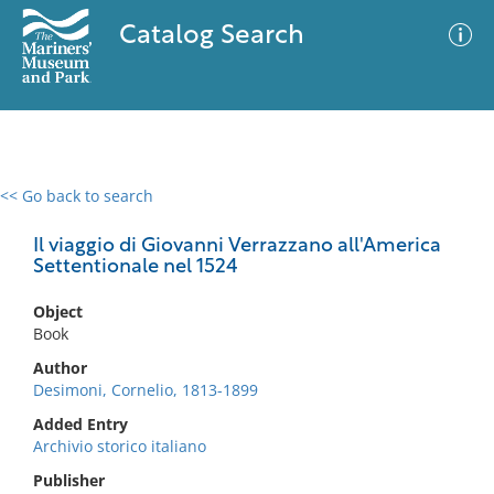
Catalog Search
<< Go back to search
0 results
Advanced Search
Filter
Il viaggio di Giovanni Verrazzano all'America
Settentionale nel 1524
Object
No results meet your criteria
Book
Author
Desimoni, Cornelio, 1813-1899
Added Entry
Archivio storico italiano
Publisher