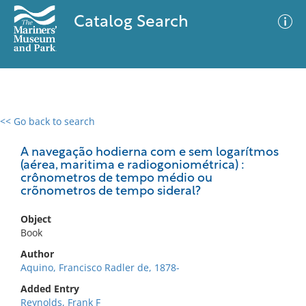
Catalog Search
<< Go back to search
0 results
Advanced Search
Filter
A navegação hodierna com e sem logarítmos
(aérea, maritima e radiogoniométrica) :
crônometros de tempo médio ou
crõnometros de tempo sideral?
No results meet your criteria
Object
Book
Author
Aquino, Francisco Radler de, 1878-
Added Entry
Reynolds, Frank F