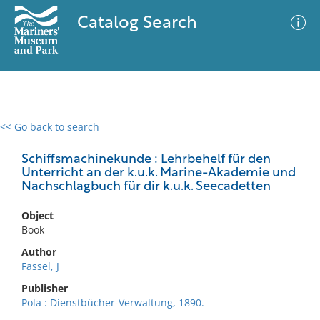
Catalog Search
<< Go back to search
0 results
Advanced Search
Filter
Schiffsmachinekunde : Lehrbehelf für den
Unterricht an der k.u.k. Marine-Akademie und
Nachschlagbuch für dir k.u.k. Seecadetten
No results meet your criteria
Object
Book
Author
Fassel, J
Publisher
Pola : Dienstbücher-Verwaltung, 1890.