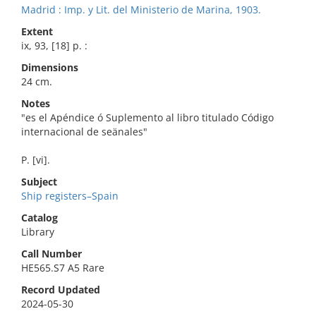
Madrid : Imp. y Lit. del Ministerio de Marina, 1903.
Extent
ix, 93, [18] p. :
Dimensions
24 cm.
Notes
"es el Apéndice ó Suplemento al libro titulado Código
internacional de seänales"
P. [vi].
Subject
Ship registers–Spain
Catalog
Library
Call Number
HE565.S7 A5 Rare
Record Updated
2024-05-30