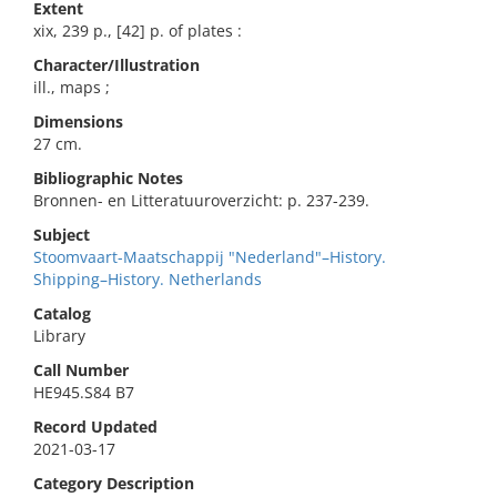
Extent
xix, 239 p., [42] p. of plates :
Character/Illustration
ill., maps ;
Dimensions
27 cm.
Bibliographic Notes
Bronnen- en Litteratuuroverzicht: p. 237-239.
Subject
Stoomvaart-Maatschappij "Nederland"–History.
Shipping–History. Netherlands
Catalog
Library
Call Number
HE945.S84 B7
Record Updated
2021-03-17
Category Description