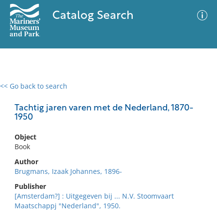
Catalog Search
<< Go back to search
0 results
Advanced Search
Filter
Tachtig jaren varen met de Nederland, 1870-
1950
Object
No results meet your criteria
Book
Author
Brugmans, Izaak Johannes, 1896-
Publisher
[Amsterdam?] : Uitgegeven bij ... N.V. Stoomvaart
Maatschappj "Nederland", 1950.