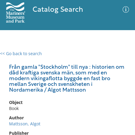
Catalog Search
<< Go back to search
0 results
Advanced Search
Filter
Från gamla "Stockholm" till nya : historien om
dåd kraftiga svenska män, som med en
modern vikingaflotta byggde en fast bro
mellan Sverige och svenskheten i
Nordamerika / Algot Mattsson
No results meet your criteria
Object
Book
Author
Mattsson, Algot
Publisher