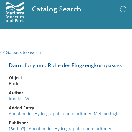
Catalog Search
<< Go back to search
0 results
Advanced Search
Filter
Dampfung und Ruhe des Flugzeugkompasses
Object
Book
No results meet your criteria
Author
Immler, W
Added Entry
Annalen der Hydrographie und maritimen Meteorologie
Publisher
[Berlin?] : Annalen der Hydrographie und maritimen