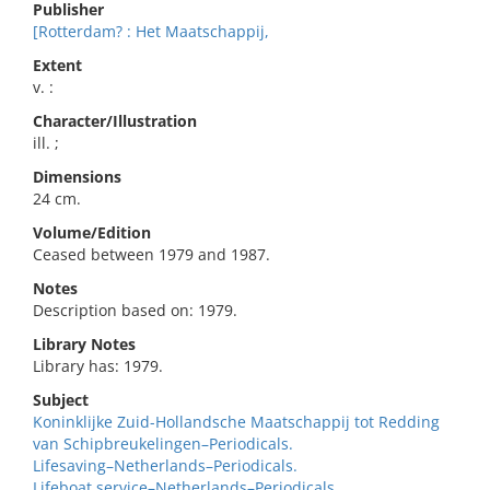
Publisher
[Rotterdam? : Het Maatschappij,
Extent
v. :
Character/Illustration
ill. ;
Dimensions
24 cm.
Volume/Edition
Ceased between 1979 and 1987.
Notes
Description based on: 1979.
Library Notes
Library has: 1979.
Subject
Koninklijke Zuid-Hollandsche Maatschappij tot Redding
van Schipbreukelingen–Periodicals.
Lifesaving–Netherlands–Periodicals.
Lifeboat service–Netherlands–Periodicals.