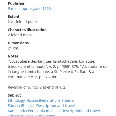
Publisher
Paris : impr. royale, 1790.
Extent
2 v., folded plates :
Character/Illustration
2 folded maps ;
Dimensions
21 cm.
Notes
"Vocabulaire des langues kamtschadale, koriaque,
tchouktchi et lamoute": v. 2, p. [355]-375; "Vocabulaire de
la langue kamtschadale, à St. Pierre & St. Paul & à
Paratounka": v. 2, p. 376-380.
Revision of p. 135-8 at end of v. 2.
Subject
Ethnology–Russia (Federation)–Siberia
Siberia (Russia)–Description and travel
Kamchatka Peninsula (Russia)–Description and travel.
Siberia (Russia)–Languages