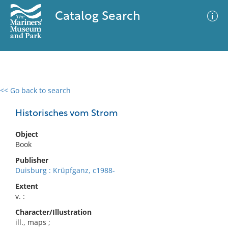
Catalog Search
<< Go back to search
0 results
Advanced Search
Filter
Historisches vom Strom
Object
Book
No results meet your criteria
Publisher
Duisburg : Krüpfganz, c1988-
Extent
v. :
Character/Illustration
ill., maps ;