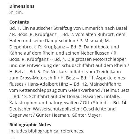
Dimensions
31 cm.
Contents
Bd. 1. Ein nautischer Streifzug von Emmerich nach Basel
/ R. Boos, R. Krüpfganz -- Bd. 2. Vom alten Ruhrort, dem
Hafen und seine Dampfschiffen / P. Mismahl, M.
Diepenbrock, R. Krüpfganz -- Bd. 3. Dampfboote und
Kähne auf dem Rhein und seinen Nebenflüssen / R.
Boos, R. Krüpfganz -- Bd. 4. Die grossen Motorschlepper
und die Entwicklung der Schubschiffahrt auf dem Rhein /
H. Betz -- Bd. 5. Die Neckarschiffahrt vom Treidelkahn
zum Gross-Motorschiff / H. Betz -- Bd. 11. Aspekte eines
flusses / Hans-Adalbert Hinz -- Bd. 12. Mainschiffahrt:
vom Kettenschleppzug zum Gelenkverband / Helmut Betz
-- Bd. 13. Schiffahrt auf der Donau: Havarien, unfälle,
Katastrophen und naturgewalten / Otto Steindl -- Bd. 14.
Deutschen Wasserschutzpolizeien: Geschichte und
Gegenwart / Günter Heeman, Günter Meyer.
Bibliographic Notes
Includes bibliographical references.