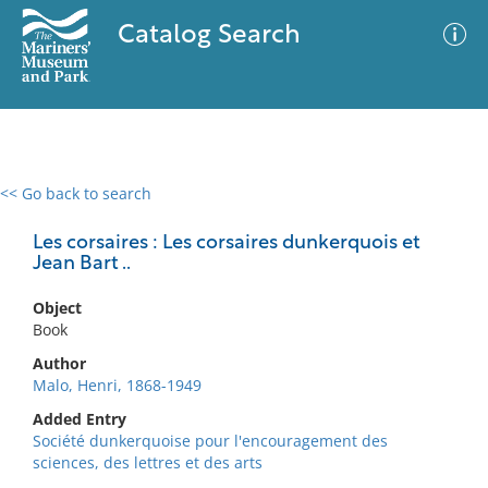
Catalog Search
<< Go back to search
0 results
Advanced Search
Filter
Les corsaires : Les corsaires dunkerquois et
Jean Bart ..
Object
No results meet your criteria
Book
Author
Malo, Henri, 1868-1949
Added Entry
Société dunkerquoise pour l'encouragement des
sciences, des lettres et des arts