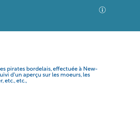
Advanced Search
Sort by
Images Only
des pirates bordelais, effectuée à New-
uivi d'un aperçu sur les moeurs, les
ia
etc., etc.,