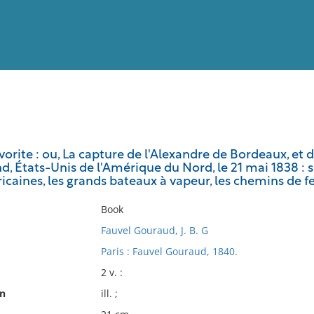
View
Full List
avorite : ou, La capture de l'Alexandre de Bordeaux, et 
d, États-Unis de l'Amérique du Nord, le 21 mai 1838 : s
No results meet your criter
caines, les grands bateaux à vapeur, les chemins de fer, 
Book
Fauvel Gouraud, J. B. G
Paris : Fauvel Gouraud, 1840.
2 v. :
on
ill. ;