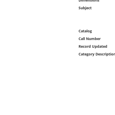
Dimensions
Online Media
Subject
Object
Language
Catalog
Call Number
Places
Record Updated
Category Descriptio
Date
Exhibit