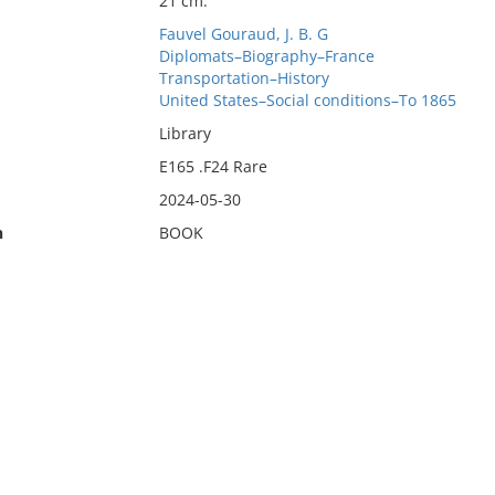
21 cm.
Fauvel Gouraud, J. B. G
Diplomats–Biography–France
Transportation–History
United States–Social conditions–To 1865
Library
E165 .F24 Rare
2024-05-30
n
BOOK