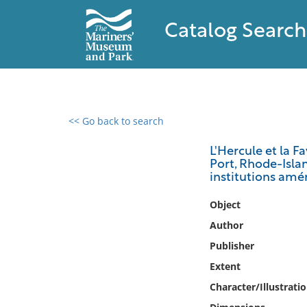
Catalog Search
<< Go back to search
0 results found
L'Hercule et la F
Port, Rhode-Islan
Filter by
institutions améri
Catalog
Object
Archives
Author
Collections
Publisher
Collections NOAA
Extent
Library
Character/Illustrati