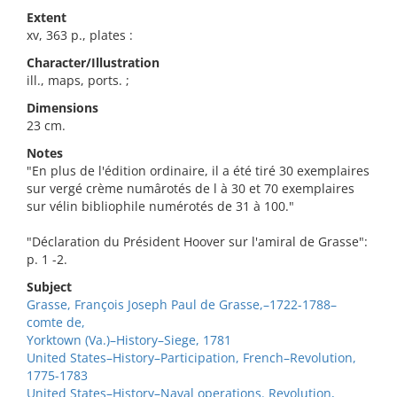
Extent
xv, 363 p., plates :
Character/Illustration
ill., maps, ports. ;
Dimensions
23 cm.
Notes
"En plus de l'édition ordinaire, il a été tiré 30 exemplaires
sur vergé crème numârotés de l à 30 et 70 exemplaires
sur vélin bibliophile numérotés de 31 à 100."
"Déclaration du Président Hoover sur l'amiral de Grasse":
p. 1 -2.
Subject
Grasse, François Joseph Paul de Grasse,–1722-1788–
comte de,
Yorktown (Va.)–History–Siege, 1781
United States–History–Participation, French–Revolution,
1775-1783
United States–History–Naval operations. Revolution,